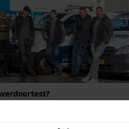
owerdoortest?
ten voeren? Verstandige keuze. Uiteraard vertellen onze medewerkers
r hieronder geven wij alvast een checklist.
n de blowerdoortest hebben we een deur, raam of tijdelijke opening 