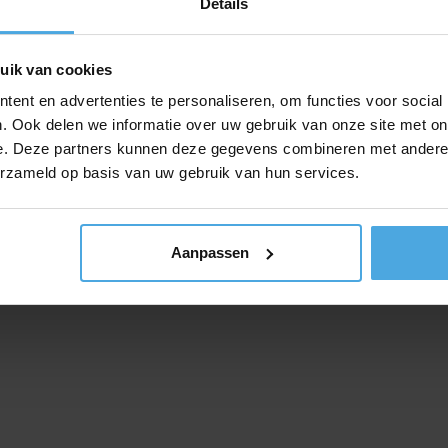
Details
men;
en en ramen die naar buiten gaan dienen gesloten te worden.
uik van cookies
ar garages en kelders kunnen afgesloten worden als die niet mee be
ent en advertenties te personaliseren, om functies voor social
. Ook delen we informatie over uw gebruik van onze site met on
nendeuren en ramen dienen open te staan.
Alle verdiepingen dienen maximaal bereikt te kunnen worden en dus
e. Deze partners kunnen deze gegevens combineren met andere i
bo’s en ketels dienen gevuld te worden. Anders dienen ze gedicht te wo
erzameld op basis van uw gebruik van hun services.
, kattenluiken en andere kleine mogelijkheden dienen zo goed mogel
iet elektrisch is, dient deze uitgezet te worden.
ormaal gesproken ook openstaan, mogen deze open blijven. Denk hie
den. Denk hierbij aan een Type C brandklep.
Aanpassen
osters moeten worden afgedicht en een eventuele lift met ventilatiekl
gemakkelijk iets af of zit glas niet stevig in het kozijn? Dan dient de