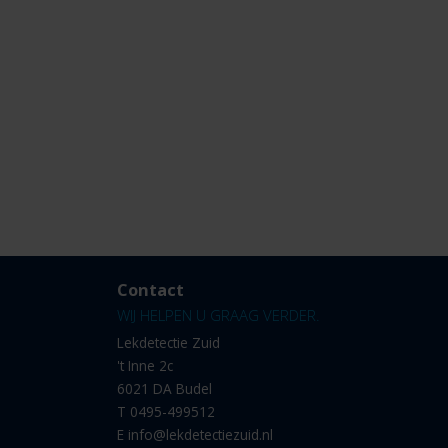
Contact
WIJ HELPEN U GRAAG VERDER.
Lekdetectie Zuid
't Inne 2c
6021 DA Budel
T
0495-499512
E
info@lekdetectiezuid.nl