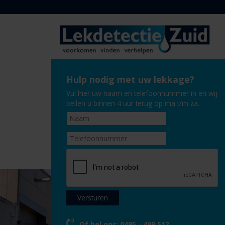
Hulp nodig met uw lekkage?
Vul hier uw naam en telefoonnummer in en wij
bellen u binnen 4 uur terug op ma t/m za.
Of bel ons:
0495 - 499 512