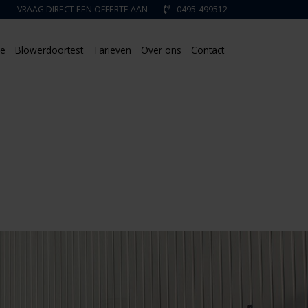
VRAAG DIRECT EEN OFFERTE AAN
0495-499512
ie
Blowerdoortest
Tarieven
Over ons
Contact