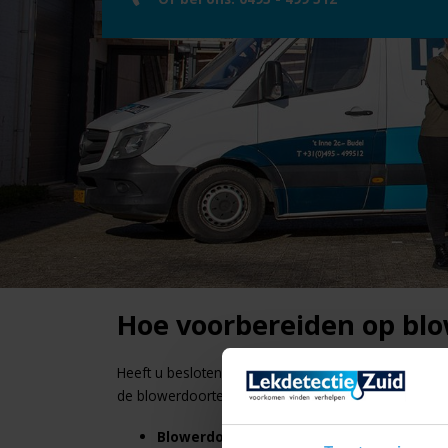
Hoe voorbereiden op bl
Heeft u besloten om een blowerdoortest uit te la
de blowerdoortest optimaal te kunnen uitvoeren, maa
Blowerdoor plaatsen:
Voor het plaatsen va