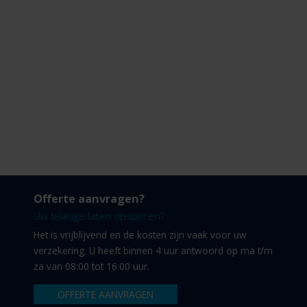
Offerte aanvragen?
Uw lekkage laten opsporen?
Het is vrijblijvend en de kosten zijn vaak voor uw
verzekering. U heeft binnen 4 uur antwoord op ma t/m
za van 08:00 tot 16:00 uur.
OFFERTE AANVRAGEN