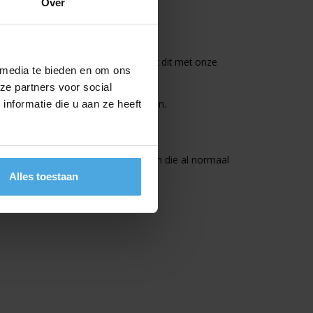
Over
rekend hoeven te worden. Overlegt dit met onze
 media te bieden en om ons
ze partners voor social
 moeten deuren maximaal open staan.
nformatie die u aan ze heeft
rden met tape.
ijk afgedicht te worden.
rbij aan Type A en B. Brandkleppen die al normaal
Alles toestaan
ep dient ook gesloten te worden.
ze beschermd en afgedicht te worden.