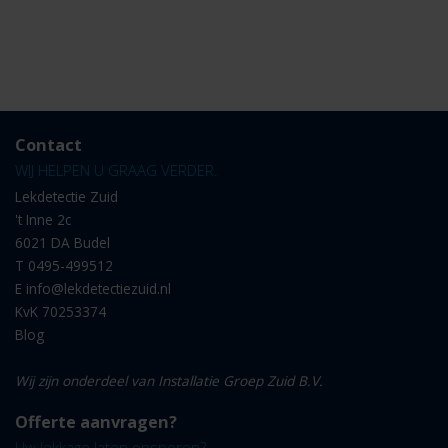
Contact
WIJ HELPEN U GRAAG VERDER.
Lekdetectie Zuid
't Inne 2c
6021 DA Budel
T
0495-499512
E
info@lekdetectiezuid.nl
KvK 70253374
Blog
Wij zijn onderdeel van Installatie Groep Zuid B.V.
Offerte aanvragen?
Uw lekkage laten opsporen?