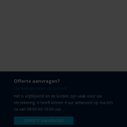
Offerte aanvragen?
Uw lekkage laten opsporen?
Het is vrijblijvend en de kosten zijn vaak voor uw
verzekering. U heeft binnen 4 uur antwoord op ma t/m
za van 08:00 tot 16:00 uur.
OFFERTE AANVRAGEN