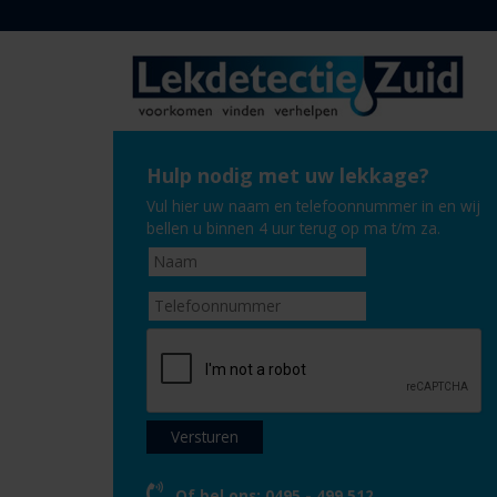
Hulp nodig met uw lekkage?
Vul hier uw naam en telefoonnummer in en wij
bellen u binnen 4 uur terug op ma t/m za.
Of bel ons:
0495 - 499 512