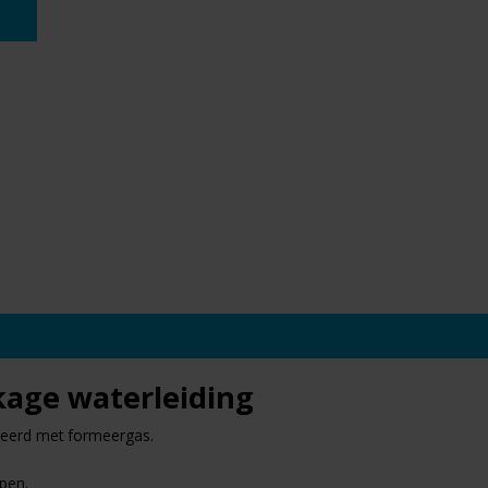
age waterleiding
ceerd met formeergas.
lpen.