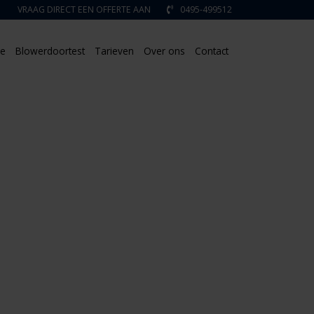
VRAAG DIRECT EEN OFFERTE AAN
0495-499512
ie
Blowerdoortest
Tarieven
Over ons
Contact