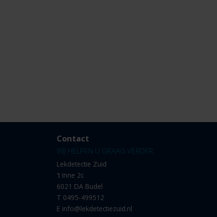
Contact
WIJ HELPEN U GRAAG VERDER.
Lekdetectie Zuid
't Inne 2c
6021 DA Budel
T
0495-499512
E
info@lekdetectiezuid.nl