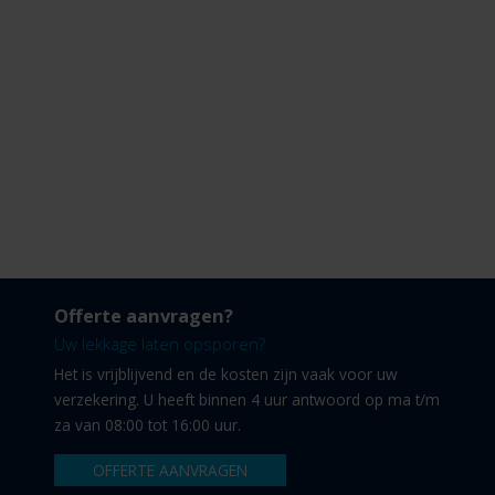
Offerte aanvragen?
Uw lekkage laten opsporen?
Het is vrijblijvend en de kosten zijn vaak voor uw
verzekering. U heeft binnen 4 uur antwoord op ma t/m
za van 08:00 tot 16:00 uur.
OFFERTE AANVRAGEN