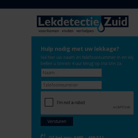
Hulp nodig met uw lekkage?
Vul hier uw naam en telefoonnummer in en wij
bellen u binnen 4 uur terug op ma t/m za.
Of bel ons:
0495 - 499 512