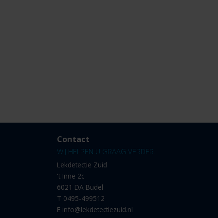
Contact
WIJ HELPEN U GRAAG VERDER.
Lekdetectie Zuid
't Inne 2c
6021 DA Budel
T
0495-499512
E
info@lekdetectiezuid.nl