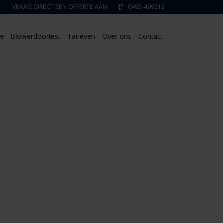
VRAAG DIRECT EEN OFFERTE AAN
0495-499512
ie
Blowerdoortest
Tarieven
Over ons
Contact