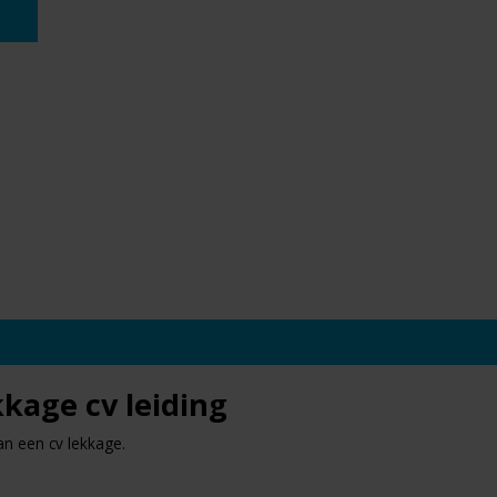
kage cv leiding
an een cv lekkage.