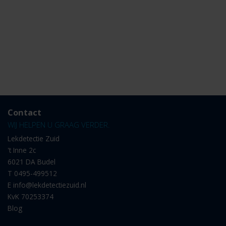
Contact
WIJ HELPEN U GRAAG VERDER.
Lekdetectie Zuid
't Inne 2c
6021 DA Budel
T
0495-499512
E
info@lekdetectiezuid.nl
KvK 70253374
Blog