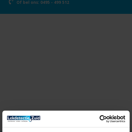
Of bel ons:
0495 - 499 512
Vacature
Lokalisatormethode
Rookproef
Thermografie
Traceergastechniek
Ultrasoontechniek