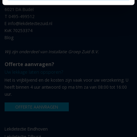
't Inne 2c
6021 DA Budel
T
0495-499512
E
info@lekdetectiezuid.nl
KvK 70253374
Blog
Wij zijn onderdeel van Installatie Groep Zuid B.V.
Offerte aanvragen?
Uw lekkage laten opsporen?
Het is vrijblijvend en de kosten zijn vaak voor uw verzekering. U
heeft binnen 4 uur antwoord op ma t/m za van 08:00 tot 16:00
uur.
OFFERTE AANVRAGEN
Lekdetectie Eindhoven
Lekdetectie Tilburg