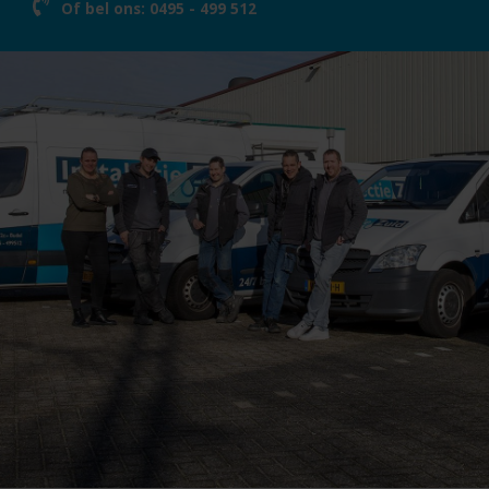
Of bel ons:
0495 - 499 512
Vacature
Lokalisatormethode
Rookproef
Thermografie
Traceergastechniek
Ultrasoontechniek