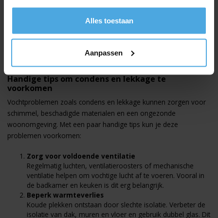
isolatie, terwijl lekkages een professionele opsporing en
reparatie nodig hebben. Speciale technieken zoals thermografie,
Alles toestaan
akoestisch onderzoek en rookproeven zorgen dat onzichtbare
lekkages zonder beschadigingen ontdekt worden. Wil je meer
weten over vochtproblemen en lekkages? Kijk dan op
Lekdetectie
Aanpassen
Zuid
.
Handige tips om condens en lekkage te
voorkomen
Vochtproblemen zoals condens en lekkage kunnen zorgen voor
schimmel, beschadigde materialen en een ongezonde
woonomgeving. Met een paar handige tips kun je deze
problemen voorkomen:
Zorg voor voldoende ventilatie
Regelmatig luchten, ventilatieroosters of mechanische
ventilatie helpen om vochtige lucht af te voeren. Vooral in
de badkamer en keuken is dit erg belangrijk.
Beperk warmteverlies
Koude plekken ontstaan door slechte isolatie. Verbeter de
isolatie van dak, muren en vloer en gebruik dubbel glas. Dit