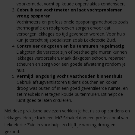
voorkomt dat vocht op koude oppervlaktes condenseert.
Gebruik een vochtmeter en laat vochtproblemen
vroeg opsporen
Vochtmeters en professionele opsporingsmethodes zoals
thermografie en rookproeven zorgen ervoor dat
verborgen lekkages op tijd gevonden worden. Voor hulp
kun je terecht bij
specialisten zoals Lekdetectie Zuid
.
Controleer dakgoten en buitenmuren regelmatig
Dakgoten die verstopt zijn of beschadigde muren kunnen
lekkages veroorzaken. Maak dakgoten schoon, repareer
scheuren en zorg voor een goede afwatering rondom je
huis.
Vermijd langdurig vocht vasthouden binnenshuis
Gebruik afzuigventilatoren tijdens douchen en koken,
droog was buiten of in een goed geventileerde ruimte, en
zet meubels niet tegen koude buitenmuren. Dit helpt de
lucht goed te laten circuleren.
Met deze praktische adviezen verklein je het risico op condens en
lekkages. Heb je toch een lek? Schakel dan een professional van
Lekdetectie Zuid
in voor hulp, zo blijft je woning droog en
gezond.