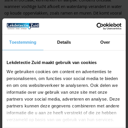
wanneer vochtige lucht afkoelt en waterdamp verandert in water
op koude oppervlakken, zoals ramen en muren. Dit komt vooral
voor in slecht geventileerde ruimtes met veel vochtproductie,
zoals badkamers en keukens. Je ziet condens vaak als
waterdruppels op ramen, een muffe geur en schimmel op koude
plekken. Hoewel condens geen ernstige structurele schade
Toestemming
Details
Over
veroorzaakt, kan het wel gezondheidsproblemen en
materiaalachteruitgang door schimmel geven.
Lekdetectie Zuid maakt gebruik van cookies
Lekkage ontstaat door een beschadiging in leidingen,
dakbedekking of riolering, waardoor water ongecontroleerd
We gebruiken cookies om content en advertenties te
stroomt. Je ziet dan vochtplekken, natte muren of plafonds met
personaliseren, om functies voor social media te bieden
schade, vaak met een duidelijke bron zoals een lekke leiding.
en om ons websiteverkeer te analyseren. Ook delen we
Lekkages zijn ernstiger omdat ze constructies nat maken en
informatie over uw gebruik van onze site met onze
houtrot kunnen veroorzaken, wat dure reparaties tot gevolg kan
partners voor social media, adverteren en analyse. Deze
hebben als je ze niet op tijd aanpakt.
partners kunnen deze gegevens combineren met andere
informatie die u aan ze heeft verstrekt of die ze hebben
Het is daarom belangrijk om duidelijk te onderscheiden wat het
verzameld op basis van uw gebruik van hun services.
probleem is. Condens vraagt vooral om betere ventilatie en