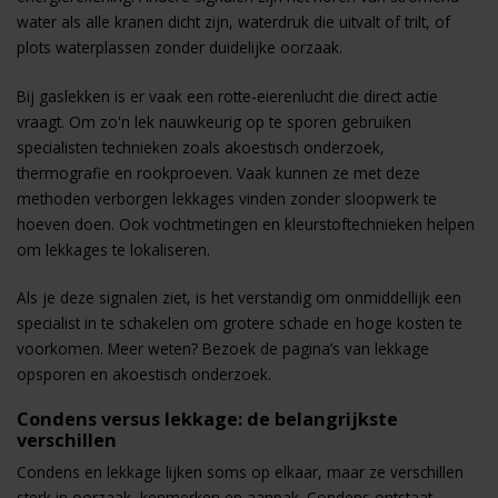
water als alle kranen dicht zijn, waterdruk die uitvalt of trilt, of
plots waterplassen zonder duidelijke oorzaak.
Bij gaslekken is er vaak een rotte-eierenlucht die direct actie
vraagt. Om zo'n lek nauwkeurig op te sporen gebruiken
specialisten technieken zoals akoestisch onderzoek,
thermografie en rookproeven. Vaak kunnen ze met deze
methoden verborgen lekkages vinden zonder sloopwerk te
hoeven doen. Ook vochtmetingen en kleurstoftechnieken helpen
om lekkages te lokaliseren.
Als je deze signalen ziet, is het verstandig om onmiddellijk een
specialist in te schakelen om grotere schade en hoge kosten te
voorkomen. Meer weten? Bezoek de pagina’s van
lekkage
opsporen
en
akoestisch onderzoek
.
Condens versus lekkage: de belangrijkste
verschillen
Condens en lekkage lijken soms op elkaar, maar ze verschillen
sterk in oorzaak, kenmerken en aanpak. Condens ontstaat