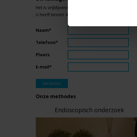
Het is vrijblijvend en de kosten zijn vaak voor uw ve
U heeft binnen 4 uur antwoord op ma t/m za van 08:
Naam*
Telefoon*
Plaats
E-mail*
Onze methodes
Endoscopisch onderzoek