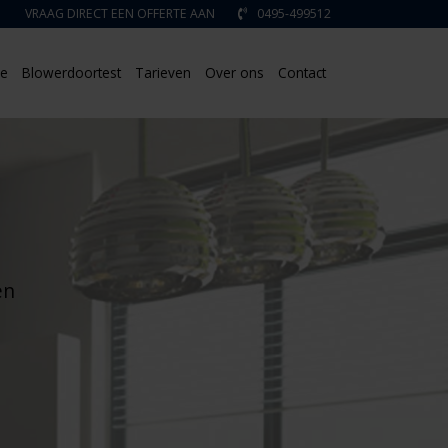
VRAAG DIRECT EEN OFFERTE AAN
0495-499512
ie
Blowerdoortest
Tarieven
Over ons
Contact
en