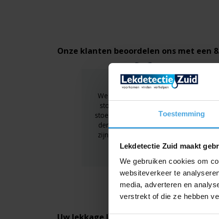
Onze klanten beoordelen ons met een 8
We hadden een gaslek en ze
stonden binnen 2 uur op de
Toestemming
stoep. Super goede service, ze
denken met de klant mee en
zijn erg vriendelijk. Aanrader!
Lekdetectie Zuid maakt gebr
We gebruiken cookies om cont
websiteverkeer te analyseren
R. Nijhuis
media, adverteren en analys
verstrekt of die ze hebben v
Uw lekkage laten opsporen?