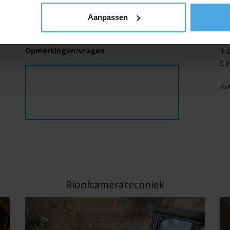
C
rzekering.
Le
Aanpassen
00 tot 16:00 uur.
't 
60
Opmerkingen/vragen
T
E
i
Kv
Rioolcameratechniek