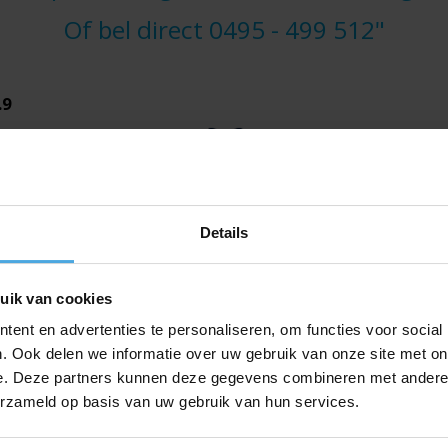
Of bel direct
0495 - 499 512
"
.9
Zowel de lekdetectie als het
verhelpen van het gaslek is
Details
zeer naar wens verlopen.
Netjes gewerkt, denken in
oplossingen en houden
hiermee rekening met de klant.
uik van cookies
ent en advertenties te personaliseren, om functies voor social
. Ook delen we informatie over uw gebruik van onze site met on
John & Simone
e. Deze partners kunnen deze gegevens combineren met andere i
erzameld op basis van uw gebruik van hun services.