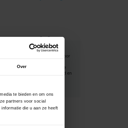
Top geregeld. Half uur voor
aankomst belden ze
Over
nogmaals. Het lek in de
kruipruimte is opgespoord en
meteen gerepareerd.
 media te bieden en om ons
ze partners voor social
E. Bosch
nformatie die u aan ze heeft