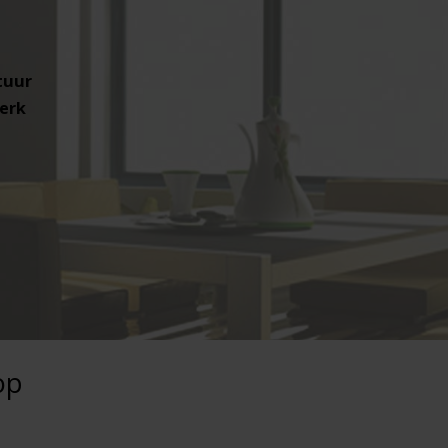
tuur
erk
op