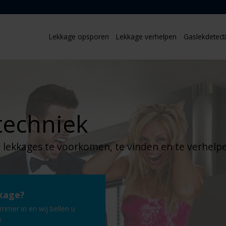
Lekkage opsporen
Lekkage verhelpen
Gaslekdetect
techniek
 lekkages te voorkomen, te vinden en te verhelp
kage?
mmer in en wij bellen u
.