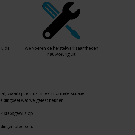
 u de
We voeren de herstelwerkzaamheden
nauwkeurig uit
f, waarbij de druk -in een normale situatie-
t leidingdeel wat we getest hebben.
ek stapsgewijs op.
idingen afpersen.