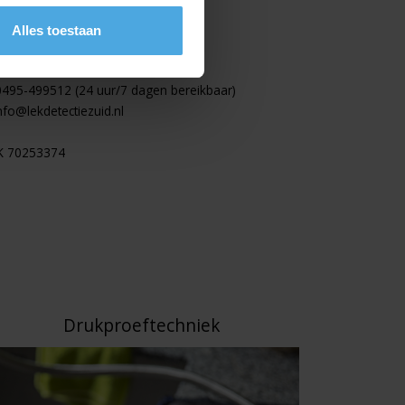
ontact
kdetectie Zuid
Alles toestaan
Inne 2c
21 DA Budel
0495-499512 (24 uur/7 dagen bereikbaar)
nfo@lekdetectiezuid.nl
K 70253374
Drukproeftechniek