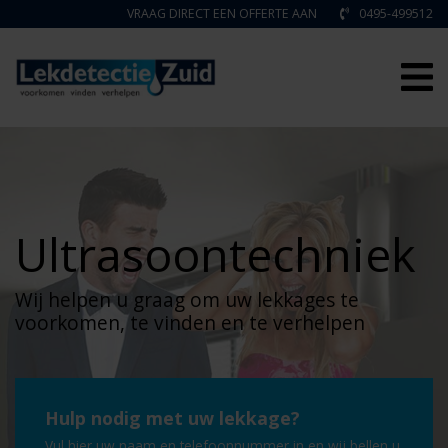
VRAAG DIRECT EEN OFFERTE AAN
0495-499512
Home
Lekkage opsporen
Projecten
Lekkage verhelpen
Ultrasoontechniek
Akoestisch onderzoek
Gaslekdetectie
Rioolcameratechniek
Wij helpen u graag om uw lekkages te
Blowerdoortest
voorkomen, te vinden en te verhelpen
Drukproeftechniek
Tarieven
Endoscopie
Lekdetectie kosten
Over ons
Kleurstoftechniek
Hulp nodig met uw lekkage?
Blowerdoortest kosten
Reviews
Contact
Vochtmeting
Vul hier uw naam en telefoonnummer in en wij bellen u