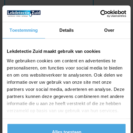
Toestemming
Details
Over
Lekdetectie Zuid maakt gebruik van cookies
Contact
We gebruiken cookies om content en advertenties te
Lekdetectie Zuid
personaliseren, om functies voor social media te bieden
't Inne 2c
en om ons websiteverkeer te analyseren. Ook delen we
6021 DA Budel
informatie over uw gebruik van onze site met onze
T
0495-499512 (24 uur/7 dagen bereikbaar)
partners voor social media, adverteren en analyse. Deze
E
info@lekdetectiezuid.nl
partners kunnen deze gegevens combineren met andere
informatie die u aan ze heeft verstrekt of die ze hebben
KvK 70253374
verzameld op basis van uw gebruik van hun services.
Onze methodes
Endoscopisch onderzoek
Alles toestaan